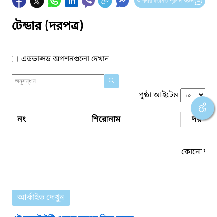
আপনার মতামত প্রদান করুন
টেন্ডার (দরপত্র)
এডভান্সড অপশনগুলো দেখান
পৃষ্ঠা আইটেম
নং
শিরোনাম
দরপত্র 
কোনো তথ্য
আর্কাইভ দেখুন