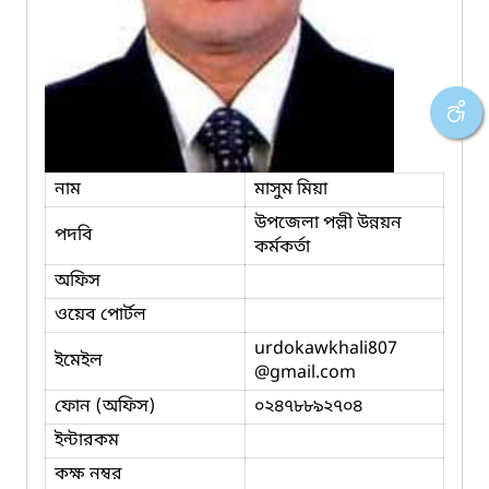
নাম
মাসুম মিয়া
উপজেলা পল্লী উন্নয়ন
পদবি
কর্মকর্তা
অফিস
ওয়েব পোর্টল
urdokawkhali807
ইমেইল
@gmail.com
ফোন (অফিস)
০২৪৭৮৮৯২৭০৪
ইন্টারকম
কক্ষ নম্বর