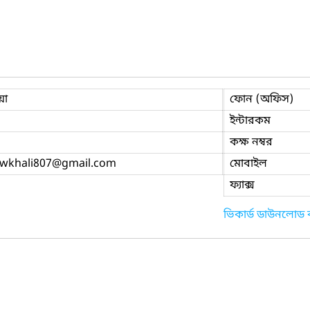
য়া
ফোন (অফিস)
ইন্টারকম
কক্ষ নম্বর
wkhali807
@gmail.com
মোবাইল
ফ্যাক্স
ভিকার্ড ডাউনলোড