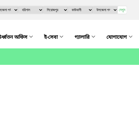
দেখুন
র্ধ্বতন অফিস
ই-সেবা
গ্যালারি
যোগাযোগ