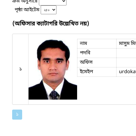
ক্রম অনুসারে
পৃষ্ঠা আইটেম
(অফিসার ক্যাটাগরি উল্লেখিত নয়)
নাম
মাসুম মি
পদবি
অফিস
১
ইমেইল
urdoka
১