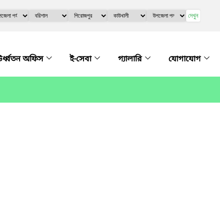
দেখুন
র্ধ্বতন অফিস
ই-সেবা
গ্যালারি
যোগাযোগ