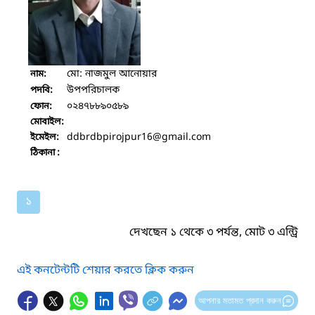
মো: নাজমুল আনোয়ার
নাম:
উপপরিচালক
পদবি:
০২৪৭৮৮৯০৫৮৯
ফোন:
মোবাইল:
ddbrdbpirojpur16
@gmail.com
ইমেইল:
ঠিকানা :
১
দেখছেন ১ থেকে ৩ পর্যন্ত, মোট ৩ এন্ট্রি
এই কনটেন্টটি শেয়ার করতে ক্লিক করুন
আপনার মতামত প্রদান করুন