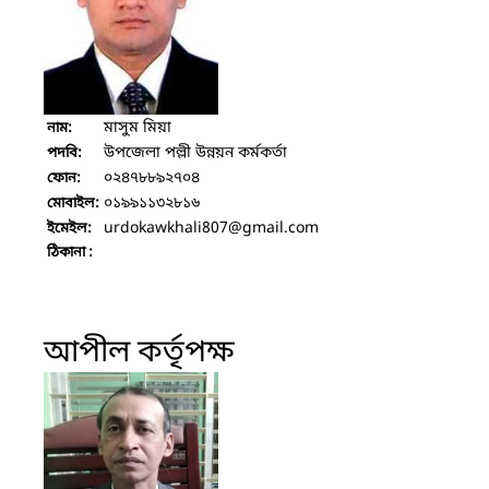
মাসুম মিয়া
নাম:
উপজেলা পল্লী উন্নয়ন কর্মকর্তা
পদবি:
০২৪৭৮৮৯২৭০৪
ফোন:
০১৯৯১১৩২৮১৬
মোবাইল:
urdokawkhali807
@gmail.com
ইমেইল:
ঠিকানা :
আপীল কর্তৃপক্ষ