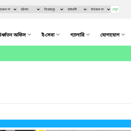
দেখুন
র্ধ্বতন অফিস
ই-সেবা
গ্যালারি
যোগাযোগ